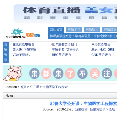
英语学习
英语听力
英语口语
网站首页
恒星英语提醒您：学习英语是一个持之以恒的过程
英
·
在线英语电视台
·
世界主要英语报刊
·
网络英语电台
语
·
四六级
·
考研英语
·
英语专四
·
英语专八
·
雅思
·
托福
·
GRE
资
·
VOA英语听力
·
BBC英语听力
·
CNN英语听力
讯
Location：
首页
>
公开课
>
生物医学工程探索
News
耶鲁大学公开课：生物医学工程探索 
Source:
2010-12-25
我要投稿
恒星英语学习论坛