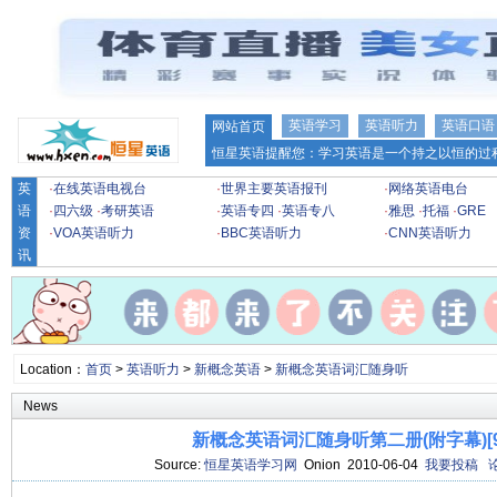
英语学习
英语听力
英语口语
网站首页
恒星英语提醒您：学习英语是一个持之以恒的过程
英
·
在线英语电视台
·
世界主要英语报刊
·
网络英语电台
语
·
四六级
·
考研英语
·
英语专四
·
英语专八
·
雅思
·
托福
·
GRE
资
·
VOA英语听力
·
BBC英语听力
·
CNN英语听力
讯
Location：
首页
>
英语听力
>
新概念英语
>
新概念英语词汇随身听
News
新概念英语词汇随身听第二册(附字幕)[91
Source:
恒星英语学习网
Onion 2010-06-04
我要投稿