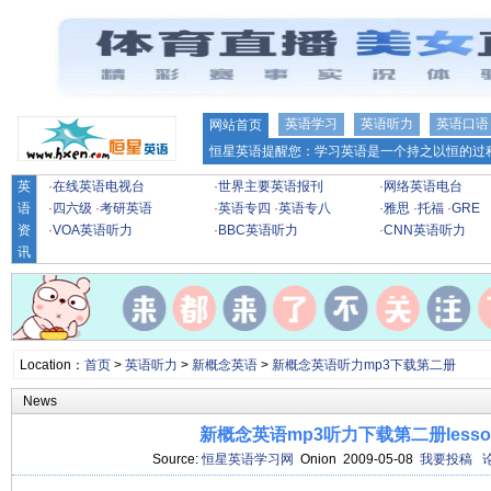
英语学习
英语听力
英语口语
网站首页
恒星英语提醒您：学习英语是一个持之以恒的过程
英
·
在线英语电视台
·
世界主要英语报刊
·
网络英语电台
语
·
四六级
·
考研英语
·
英语专四
·
英语专八
·
雅思
·
托福
·
GRE
资
·
VOA英语听力
·
BBC英语听力
·
CNN英语听力
讯
Location：
首页
>
英语听力
>
新概念英语
>
新概念英语听力mp3下载第二册
News
新概念英语mp3听力下载第二册lesson
Source:
恒星英语学习网
Onion 2009-05-08
我要投稿