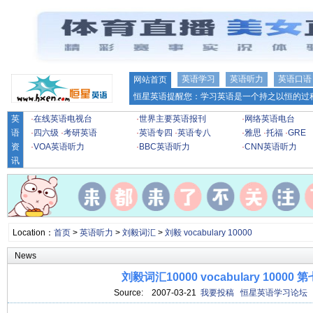
英语学习
英语听力
英语口语
网站首页
恒星英语提醒您：学习英语是一个持之以恒的过程
英
·
在线英语电视台
·
世界主要英语报刊
·
网络英语电台
语
·
四六级
·
考研英语
·
英语专四
·
英语专八
·
雅思
·
托福
·
GRE
资
·
VOA英语听力
·
BBC英语听力
·
CNN英语听力
讯
Location：
首页
>
英语听力
>
刘毅词汇
>
刘毅 vocabulary 10000
News
刘毅词汇10000 vocabulary 10000 
Source:
2007-03-21
我要投稿
恒星英语学习论坛