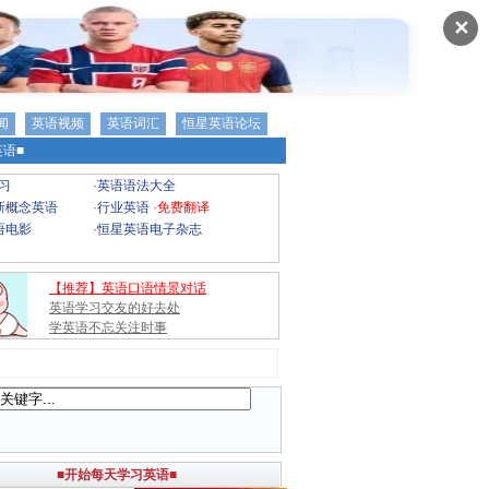
✕
闻
英语视频
英语词汇
恒星英语论坛
语■
习
·
英语语法大全
新概念英语
·
行业英语
·
免费翻译
语电影
·
恒星英语电子杂志
【推荐】英语口语情景对话
英语学习交友的好去处
学英语不忘关注时事
■开始每天学习英语■