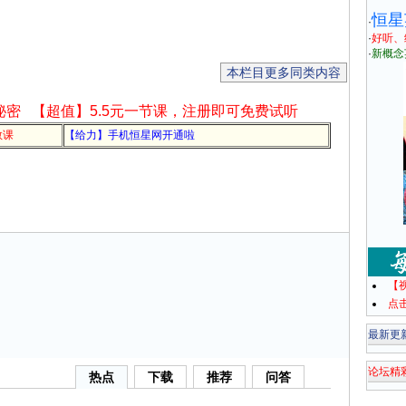
恒星
·
·
好听、
·
新概念
本栏目更多同类内容
秘密
【超值】5.5元一节课，注册即可免费试听
教课
【给力】手机恒星网开通啦
【
点
最新更
论坛精
热点
下载
推荐
问答