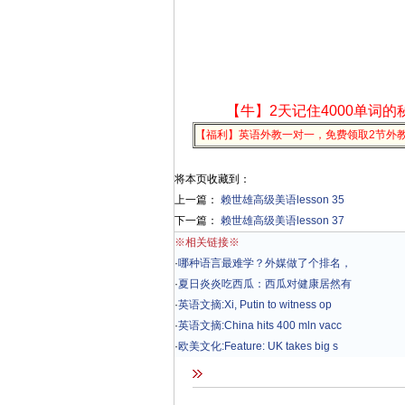
【牛】2天记住4000单词的
【福利】英语外教一对一，免费领取2节外
将本页收藏到：
上一篇：
赖世雄高级美语lesson 35
下一篇：
赖世雄高级美语lesson 37
※相关链接※
·
哪种语言最难学？外媒做了个排名，
·
夏日炎炎吃西瓜：西瓜对健康居然有
·
英语文摘:Xi, Putin to witness op
·
英语文摘:China hits 400 mln vacc
·
欧美文化:Feature: UK takes big s