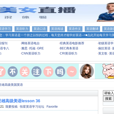
英语学习
英语听力
英语口语
英语阅读
英语作文
英语翻译
英语新
您：学习英语是一个持之以恒的过程，每天坚持才能学好英语-->
■点此开始每天学习英
语报刊
·
网络英语电台
·
经典英语电影推荐
·
初级英语学
语专八
·
雅思
·
托福
·
GRE
·
BEC商务英语
·
疯狂英语
·
力
·
CNN英语听力
·
CRI英语听力
·
英文歌
·
英
世雄高级美国英语
雄高级美语lesson 36
-21
我要投稿
恒星英语学习论坛
Favorite