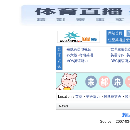
网站首页
恒星英语提醒
英
·
在线英语电视台
·
世界主要英
语
·
四六级
·
考研英语
·
英语专四
·
英
资
·
VOA英语听力
·
BBC英语听
讯
Location：
首页
>
英语听力
>
赖世雄英语
>
赖
News
赖世
Source:
2007-03