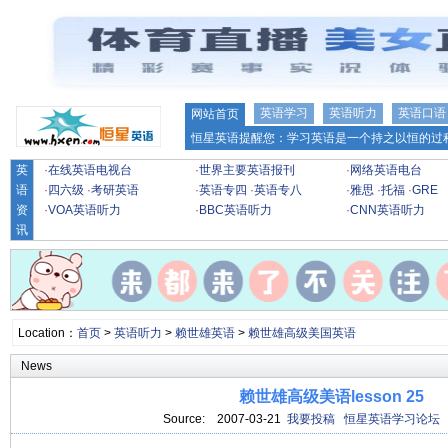
英语学习
英语听力
英语口语
网站首页
恒星英语提醒您：学习英语是一个持之以恒的过程
英
·
在线英语电视台
·
世界主要英语报刊
·
网络英语电台
语
·
四六级
·
考研英语
·
英语专四
·
英语专八
·
雅思
·
托福
·
GRE
资
·
VOA英语听力
·
BBC英语听力
·
CNN英语听力
讯
Location：
首页
>
英语听力
>
赖世雄英语
>
赖世雄高级美国英语
News
赖世雄高级美语lesson 25
Source:
2007-03-21
我要投稿
恒星英语学习论坛