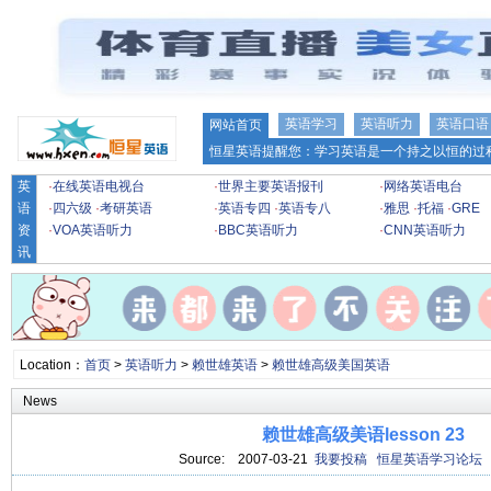
英语学习
英语听力
英语口语
网站首页
恒星英语提醒您：学习英语是一个持之以恒的过程
英
·
在线英语电视台
·
世界主要英语报刊
·
网络英语电台
语
·
四六级
·
考研英语
·
英语专四
·
英语专八
·
雅思
·
托福
·
GRE
资
·
VOA英语听力
·
BBC英语听力
·
CNN英语听力
讯
Location：
首页
>
英语听力
>
赖世雄英语
>
赖世雄高级美国英语
News
赖世雄高级美语lesson 23
Source:
2007-03-21
我要投稿
恒星英语学习论坛