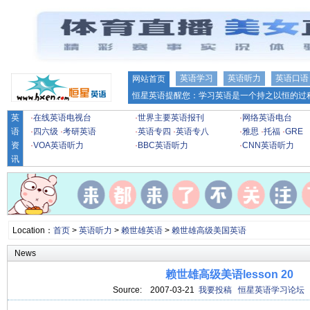
英语学习
英语听力
英语口语
网站首页
恒星英语提醒您：学习英语是一个持之以恒的过程
英
·
在线英语电视台
·
世界主要英语报刊
·
网络英语电台
语
·
四六级
·
考研英语
·
英语专四
·
英语专八
·
雅思
·
托福
·
GRE
资
·
VOA英语听力
·
BBC英语听力
·
CNN英语听力
讯
Location：
首页
>
英语听力
>
赖世雄英语
>
赖世雄高级美国英语
News
赖世雄高级美语lesson 20
Source:
2007-03-21
我要投稿
恒星英语学习论坛