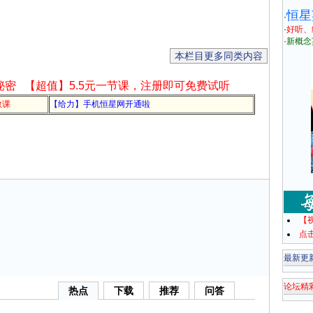
恒星
·
·
好听、
·
新概念
本栏目更多同类内容
秘密
【超值】5.5元一节课，注册即可免费试听
教课
【给力】手机恒星网开通啦
【
点
最新更
论坛精
热点
下载
推荐
问答