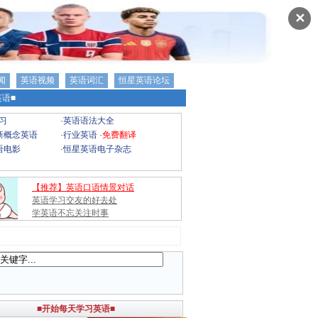
✕
闻
英语视频
英语词汇
恒星英语论坛
语■
习
·
英语语法大全
新概念英语
·
行业英语
·
免费翻译
语电影
·
恒星英语电子杂志
【推荐】英语口语情景对话
英语学习交友的好去处
学英语不忘关注时事
■开始每天学习英语■