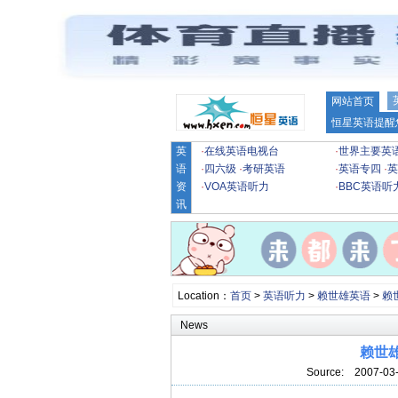
网站首页
恒星英语提醒
英
·
在线英语电视台
·
世界主要英
语
·
四六级
·
考研英语
·
英语专四
·
英
资
·
VOA英语听力
·
BBC英语听
讯
Location：
首页
>
英语听力
>
赖世雄英语
>
赖
News
赖世雄
Source:
2007-03