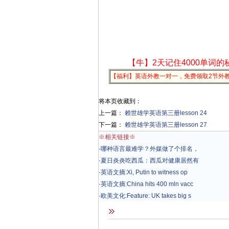
【牛】2天记住4000单词的
【福利】英语外教一对一，免费领取2节外
将本页收藏到：
上一篇：
赖世雄学英语第三册lesson 24
下一篇：
赖世雄学英语第三册lesson 27
※相关链接※
·
哪种语言最难学？外媒做了个排名，
·
夏日炎炎吃西瓜：西瓜对健康居然有
·
英语文摘:Xi, Putin to witness op
·
英语文摘:China hits 400 mln vacc
·
欧美文化:Feature: UK takes big s