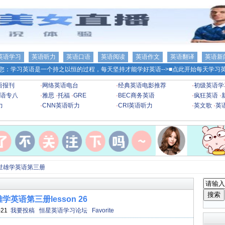
英语学习
英语听力
英语口语
英语阅读
英语作文
英语翻译
英语新
您：学习英语是一个持之以恒的过程，每天坚持才能学好英语-->
■点此开始每天学习英
语报刊
·
网络英语电台
·
经典英语电影推荐
·
初级英语学
语专八
·
雅思
·
托福
·
GRE
·
BEC商务英语
·
疯狂英语
·
力
·
CNN英语听力
·
CRI英语听力
·
英文歌
·
英
世雄学英语第三册
学英语第三册lesson 26
-21
我要投稿
恒星英语学习论坛
Favorite