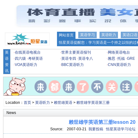
英语学习
英语听力
英语口语
网站首页
恒星英语提醒您：学习英语是一个持之以恒的过程
英
·
在线英语电视台
·
世界主要英语报刊
·
网络英语电台
语
·
四六级
·
考研英语
·
英语专四
·
英语专八
·
雅思
·
托福
·
GRE
资
·
VOA英语听力
·
BBC英语听力
·
CNN英语听力
讯
Location：
首页
>
英语听力
>
赖世雄英语
>
赖世雄学英语第三册
News
赖世雄学英语第三册lesson 20
Source:
2007-03-21
我要投稿
恒星英语学习论坛