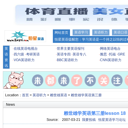
英语学习
英语听力
英语口语
网站首页
恒星英语提醒您：学习英语是一个持之以恒的过程
英
·
在线英语电视台
·
世界主要英语报刊
·
网络英语电台
语
·
四六级
·
考研英语
·
英语专四
·
英语专八
·
雅思
·
托福
·
GRE
资
·
VOA英语听力
·
BBC英语听力
·
CNN英语听力
讯
Location：
首页
>
英语听力
>
赖世雄英语
>
赖世雄学英语第三册
News
赖世雄学英语第三册lesson 18
Source:
2007-03-21
我要投稿
恒星英语学习论坛