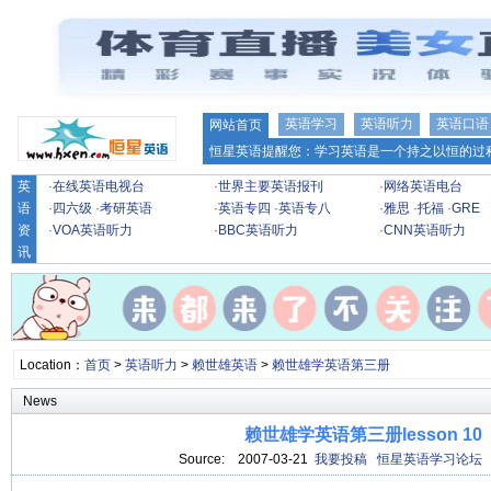
英语学习
英语听力
英语口语
网站首页
恒星英语提醒您：学习英语是一个持之以恒的过程
英
·
在线英语电视台
·
世界主要英语报刊
·
网络英语电台
语
·
四六级
·
考研英语
·
英语专四
·
英语专八
·
雅思
·
托福
·
GRE
资
·
VOA英语听力
·
BBC英语听力
·
CNN英语听力
讯
Location：
首页
>
英语听力
>
赖世雄英语
>
赖世雄学英语第三册
News
赖世雄学英语第三册lesson 10
Source:
2007-03-21
我要投稿
恒星英语学习论坛