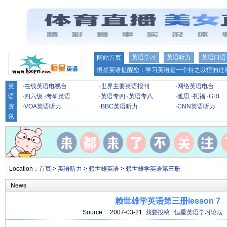
英语学习
英语听力
英语口语
网站首页
恒星英语提醒您：学习英语是一个持之以恒的过程
英
·
在线英语电视台
·
世界主要英语报刊
·
网络英语电台
语
·
四六级
·
考研英语
·
英语专四
·
英语专八
·
雅思
·
托福
·
GRE
资
·
VOA英语听力
·
BBC英语听力
·
CNN英语听力
讯
Location：
首页
>
英语听力
>
赖世雄英语
>
赖世雄学英语第三册
News
赖世雄学英语第三册lesson 7
Source:
2007-03-21
我要投稿
恒星英语学习论坛