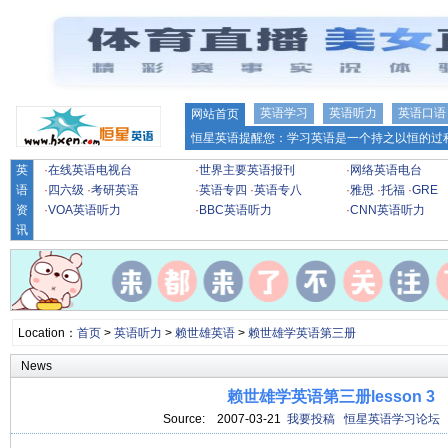
英语学习
英语听力
英语口语
网站首页
恒星英语提醒您：学习英语是一个持之以恒的过程
英
·
在线英语电视台
·
世界主要英语报刊
·
网络英语电台
语
·
四六级
·
考研英语
·
英语专四
·
英语专八
·
雅思
·
托福
·
GRE
资
·
VOA英语听力
·
BBC英语听力
·
CNN英语听力
讯
Location：
首页
>
英语听力
>
赖世雄英语
>
赖世雄学英语第三册
News
赖世雄学英语第三册lesson 3
Source:
2007-03-21
我要投稿
恒星英语学习论坛