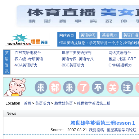
英语学习
英语听力
英语口语
网站首页
恒星英语提醒您：学习英语是一个持之以恒的过程
英
·
在线英语电视台
·
世界主要英语报刊
·
网络英语电台
语
·
四六级
·
考研英语
·
英语专四
·
英语专八
·
雅思
·
托福
·
GRE
资
·
VOA英语听力
·
BBC英语听力
·
CNN英语听力
讯
Location：
首页
>
英语听力
>
赖世雄英语
>
赖世雄学英语第三册
News
赖世雄学英语第三册lesson 1
Source:
2007-03-21
我要投稿
恒星英语学习论坛