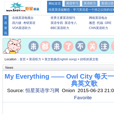
英语学习
英语听力
英语口语
网站首页
恒星英语提醒您：学习英语是一个持之以恒的过程
英
·
在线英语电视台
·
世界主要英语报刊
·
网络英语电台
语
·
四六级
·
考研英语
·
英语专四
·
英语专八
·
雅思
·
托福
·
GRE
资
·
VOA英语听力
·
BBC英语听力
·
CNN英语听力
讯
Location：
首页
>
英语听力
>
英文歌曲(English song)
>
好听的英文歌
News
My Everything —— Owl City 
典英文歌
Source:
恒星英语学习网
Onion 2015-06-23 21:
Favorite