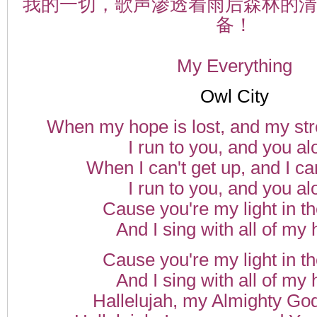
我的一切，歌声渗透着雨后森林的清
备！
My Everything
Owl City
When my hope is lost, and my str
I run to you, and you al
When I can't get up, and I ca
I run to you, and you al
Cause you're my light in t
And I sing with all of my 
Cause you're my light in t
And I sing with all of my 
Hallelujah, my Almighty Go