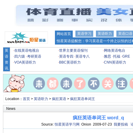
英语学习
英语听力
英语口语
网站首页
恒星英语提醒您：学习英语是一个持之以恒的过程
英
·
在线英语电视台
·
世界主要英语报刊
·
网络英语电台
语
·
四六级
·
考研英语
·
英语专四
·
英语专八
·
雅思
·
托福
·
GRE
资
·
VOA英语听力
·
BBC英语听力
·
CNN英语听力
讯
Location：
首页
>
英语听力
>
疯狂英语
>
疯狂英语单词王
News
疯狂英语单词王 word_q
Source:
恒星英语学习网
Onion 2009-07-23
我要投稿