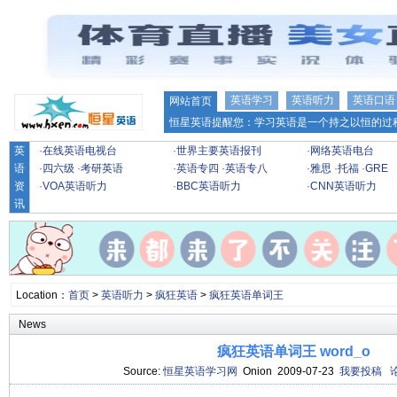
英语学习
英语听力
英语口语
网站首页
恒星英语提醒您：学习英语是一个持之以恒的过程
英
·
在线英语电视台
·
世界主要英语报刊
·
网络英语电台
语
·
四六级
·
考研英语
·
英语专四
·
英语专八
·
雅思
·
托福
·
GRE
资
·
VOA英语听力
·
BBC英语听力
·
CNN英语听力
讯
Location：
首页
>
英语听力
>
疯狂英语
>
疯狂英语单词王
News
疯狂英语单词王 word_o
Source:
恒星英语学习网
Onion 2009-07-23
我要投稿