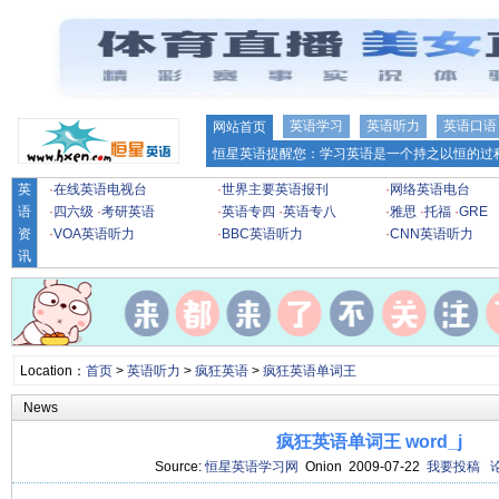
英语学习
英语听力
英语口语
网站首页
恒星英语提醒您：学习英语是一个持之以恒的过程
英
·
在线英语电视台
·
世界主要英语报刊
·
网络英语电台
语
·
四六级
·
考研英语
·
英语专四
·
英语专八
·
雅思
·
托福
·
GRE
资
·
VOA英语听力
·
BBC英语听力
·
CNN英语听力
讯
Location：
首页
>
英语听力
>
疯狂英语
>
疯狂英语单词王
News
疯狂英语单词王 word_j
Source:
恒星英语学习网
Onion 2009-07-22
我要投稿