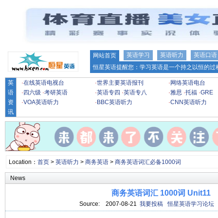
英语学习
英语听力
英语口语
网站首页
恒星英语提醒您：学习英语是一个持之以恒的过程
英
·
在线英语电视台
·
世界主要英语报刊
·
网络英语电台
语
·
四六级
·
考研英语
·
英语专四
·
英语专八
·
雅思
·
托福
·
GRE
资
·
VOA英语听力
·
BBC英语听力
·
CNN英语听力
讯
Location：
首页
>
英语听力
>
商务英语
>
商务英语词汇必备1000词
News
商务英语词汇 1000词 Unit11
Source:
2007-08-21
我要投稿
恒星英语学习论坛