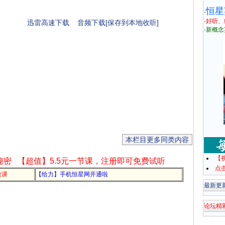
恒星
·
·
好听、
迅雷高速下载
音频下载[保存到本地收听]
·
新概念
本栏目更多同类内容
【
秘密
【超值】5.5元一节课，注册即可免费试听
点
教课
【给力】手机恒星网开通啦
最新更
论坛精