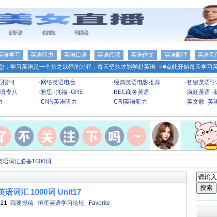
英语学习
英语听力
英语口语
英语阅读
英语作文
英语翻译
英语新
您：学习英语是一个持之以恒的过程，每天坚持才能学好英语-->
■点此开始每天学习英
语报刊
·
网络英语电台
·
经典英语电影推荐
·
初级英语学
语专八
·
雅思
·
托福
·
GRE
·
BEC商务英语
·
疯狂英语
·
力
·
CNN英语听力
·
CRI英语听力
·
英文歌
·
英
英语词汇必备1000词
语词汇 1000词 Unit17
-21
我要投稿
恒星英语学习论坛
Favorite