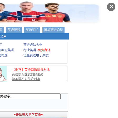
✕
闻
英语视频
英语词汇
恒星英语论坛
语■
习
·
英语语法大全
新概念英语
·
行业英语
·
免费翻译
语电影
·
恒星英语电子杂志
【推荐】英语口语情景对话
英语学习交友的好去处
学英语不忘关注时事
■开始每天学习英语■