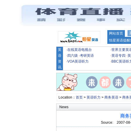
网站首页
恒星英语提醒
英
·
在线英语电视台
·
世界主要英
语
·
四六级
·
考研英语
·
英语专四
·
英
资
·
VOA英语听力
·
BBC英语听
讯
Location：
首页
>
英语听力
>
商务英语
>
商务
News
商务英
Source:
2007-08