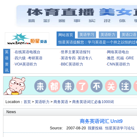
英语学习
英语听力
英语口语
网站首页
恒星英语提醒您：学习英语是一个持之以恒的过程
英
·
在线英语电视台
·
世界主要英语报刊
·
网络英语电台
语
·
四六级
·
考研英语
·
英语专四
·
英语专八
·
雅思
·
托福
·
GRE
资
·
VOA英语听力
·
BBC英语听力
·
CNN英语听力
讯
Location：
首页
>
英语听力
>
商务英语
>
商务英语词汇必备1000词
News
商务英语词汇 Unit9
Source:
2007-08-20
我要投稿
恒星英语学习论坛