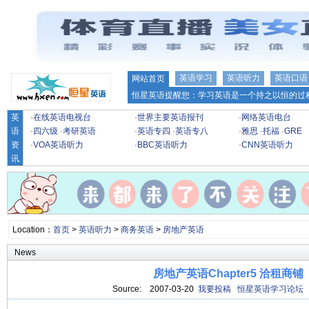
英语学习
英语听力
英语口语
网站首页
恒星英语提醒您：学习英语是一个持之以恒的过程
英
·
在线英语电视台
·
世界主要英语报刊
·
网络英语电台
语
·
四六级
·
考研英语
·
英语专四
·
英语专八
·
雅思
·
托福
·
GRE
资
·
VOA英语听力
·
BBC英语听力
·
CNN英语听力
讯
Location：
首页
>
英语听力
>
商务英语
>
房地产英语
News
房地产英语Chapter5 洽租商铺
Source:
2007-03-20
我要投稿
恒星英语学习论坛