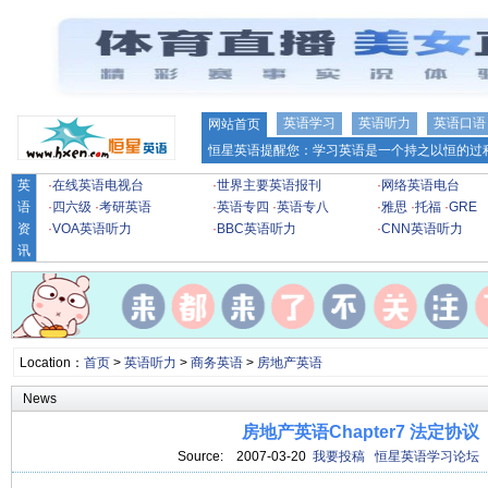
英语学习
英语听力
英语口语
网站首页
恒星英语提醒您：学习英语是一个持之以恒的过程
英
·
在线英语电视台
·
世界主要英语报刊
·
网络英语电台
语
·
四六级
·
考研英语
·
英语专四
·
英语专八
·
雅思
·
托福
·
GRE
资
·
VOA英语听力
·
BBC英语听力
·
CNN英语听力
讯
Location：
首页
>
英语听力
>
商务英语
>
房地产英语
News
房地产英语Chapter7 法定协议
Source:
2007-03-20
我要投稿
恒星英语学习论坛