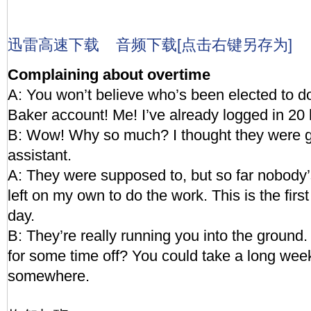
迅雷高速下载
音频下载[点击右键另存为]
Complaining about overtime
A: You won’t believe who’s been elected to d
Baker account! Me! I’ve already logged in 20 
B: Wow! Why so much? I thought they were g
assistant.
A: They were supposed to, but so far nobody’
left on my own to do the work. This is the first
day.
B: They’re really running you into the ground
for some time off? You could take a long we
somewhere.