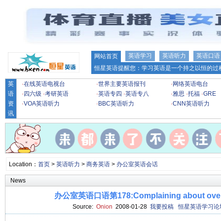
英语学习
英语听力
英语口语
网站首页
恒星英语提醒您：学习英语是一个持之以恒的过程
英
·
在线英语电视台
·
世界主要英语报刊
·
网络英语电台
语
·
四六级
·
考研英语
·
英语专四
·
英语专八
·
雅思
·
托福
·
GRE
资
·
VOA英语听力
·
BBC英语听力
·
CNN英语听力
讯
Location：
首页
>
英语听力
>
商务英语
>
办公室英语会话
News
办公室英语口语第178:Complaining about ov
Source:
Onion
2008-01-28
我要投稿
恒星英语学习论