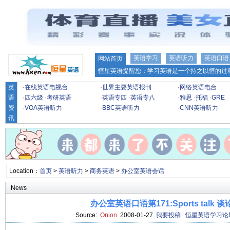
英语学习
英语听力
英语口语
网站首页
恒星英语提醒您：学习英语是一个持之以恒的过程
英
·
在线英语电视台
·
世界主要英语报刊
·
网络英语电台
语
·
四六级
·
考研英语
·
英语专四
·
英语专八
·
雅思
·
托福
·
GRE
资
·
VOA英语听力
·
BBC英语听力
·
CNN英语听力
讯
Location：
首页
>
英语听力
>
商务英语
>
办公室英语会话
News
办公室英语口语第171:Sports talk 
Source:
Onion
2008-01-27
我要投稿
恒星英语学习论