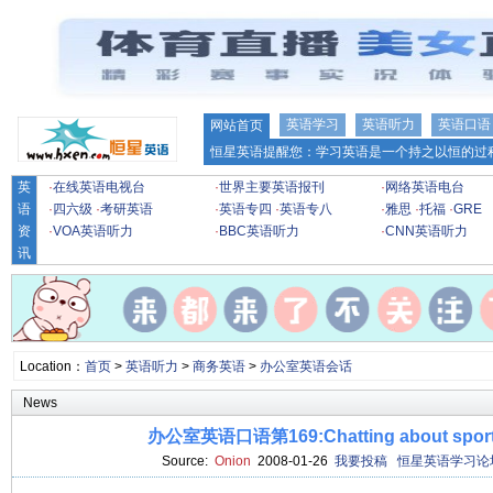
英语学习
英语听力
英语口语
网站首页
恒星英语提醒您：学习英语是一个持之以恒的过程
英
·
在线英语电视台
·
世界主要英语报刊
·
网络英语电台
语
·
四六级
·
考研英语
·
英语专四
·
英语专八
·
雅思
·
托福
·
GRE
资
·
VOA英语听力
·
BBC英语听力
·
CNN英语听力
讯
Location：
首页
>
英语听力
>
商务英语
>
办公室英语会话
News
办公室英语口语第169:Chatting about spo
Source:
Onion
2008-01-26
我要投稿
恒星英语学习论