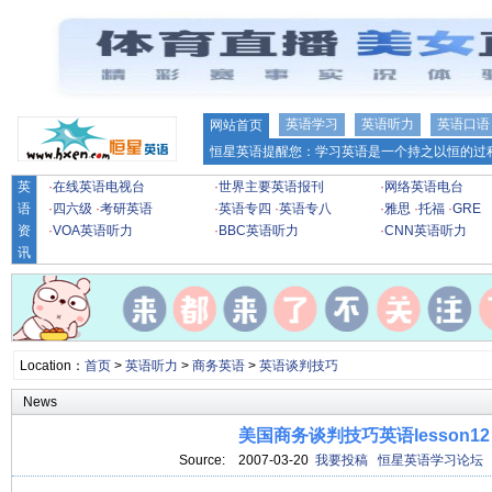
英语学习
英语听力
英语口语
网站首页
恒星英语提醒您：学习英语是一个持之以恒的过程
英
·
在线英语电视台
·
世界主要英语报刊
·
网络英语电台
语
·
四六级
·
考研英语
·
英语专四
·
英语专八
·
雅思
·
托福
·
GRE
资
·
VOA英语听力
·
BBC英语听力
·
CNN英语听力
讯
Location：
首页
>
英语听力
>
商务英语
>
英语谈判技巧
News
美国商务谈判技巧英语lesson12
Source:
2007-03-20
我要投稿
恒星英语学习论坛