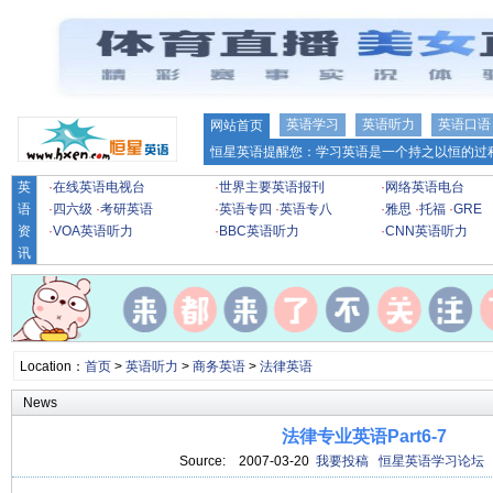
英语学习
英语听力
英语口语
网站首页
恒星英语提醒您：学习英语是一个持之以恒的过程
英
·
在线英语电视台
·
世界主要英语报刊
·
网络英语电台
语
·
四六级
·
考研英语
·
英语专四
·
英语专八
·
雅思
·
托福
·
GRE
资
·
VOA英语听力
·
BBC英语听力
·
CNN英语听力
讯
Location：
首页
>
英语听力
>
商务英语
>
法律英语
News
法律专业英语Part6-7
Source:
2007-03-20
我要投稿
恒星英语学习论坛