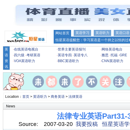
英语学习
英语听力
英语口语
网站首页
恒星英语提醒您：学习英语是一个持之以恒的过程
英
·
在线英语电视台
·
世界主要英语报刊
·
网络英语电台
语
·
四六级
·
考研英语
·
英语专四
·
英语专八
·
雅思
·
托福
·
GRE
资
·
VOA英语听力
·
BBC英语听力
·
CNN英语听力
讯
Location：
首页
>
英语听力
>
商务英语
>
法律英语
News
法律专业英语Part31-
Source:
2007-03-20
我要投稿
恒星英语学