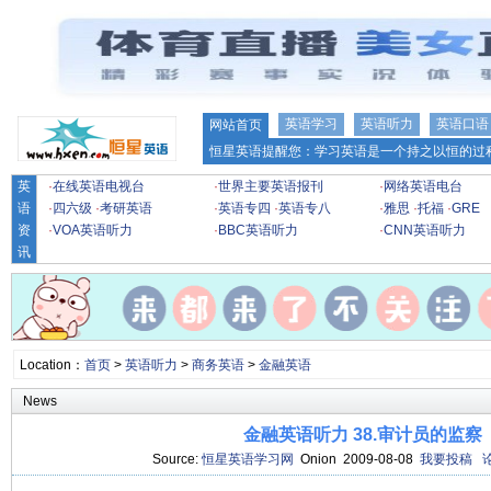
英语学习
英语听力
英语口语
网站首页
恒星英语提醒您：学习英语是一个持之以恒的过程
英
·
在线英语电视台
·
世界主要英语报刊
·
网络英语电台
语
·
四六级
·
考研英语
·
英语专四
·
英语专八
·
雅思
·
托福
·
GRE
资
·
VOA英语听力
·
BBC英语听力
·
CNN英语听力
讯
Location：
首页
>
英语听力
>
商务英语
>
金融英语
News
金融英语听力 38.审计员的监察
Source:
恒星英语学习网
Onion 2009-08-08
我要投稿