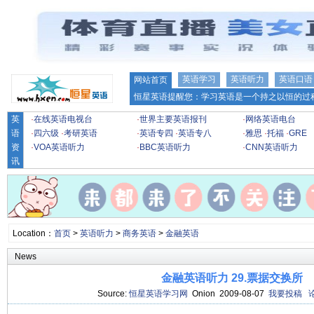
英语学习
英语听力
英语口语
网站首页
恒星英语提醒您：学习英语是一个持之以恒的过程
英
·
在线英语电视台
·
世界主要英语报刊
·
网络英语电台
语
·
四六级
·
考研英语
·
英语专四
·
英语专八
·
雅思
·
托福
·
GRE
资
·
VOA英语听力
·
BBC英语听力
·
CNN英语听力
讯
Location：
首页
>
英语听力
>
商务英语
>
金融英语
News
金融英语听力 29.票据交换所
Source:
恒星英语学习网
Onion 2009-08-07
我要投稿