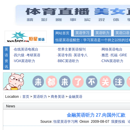
英语学习
英语听力
英语口语
网站首页
恒星英语提醒您：学习英语是一个持之以恒的过程
英
·
在线英语电视台
·
世界主要英语报刊
·
网络英语电台
语
·
四六级
·
考研英语
·
英语专四
·
英语专八
·
雅思
·
托福
·
GRE
资
·
VOA英语听力
·
BBC英语听力
·
CNN英语听力
讯
Location：
首页
>
英语听力
>
商务英语
>
金融英语
News
金融英语听力 27.向国外汇款
Source:
恒星英语学习网
Onion 2009-08-07
我要投稿