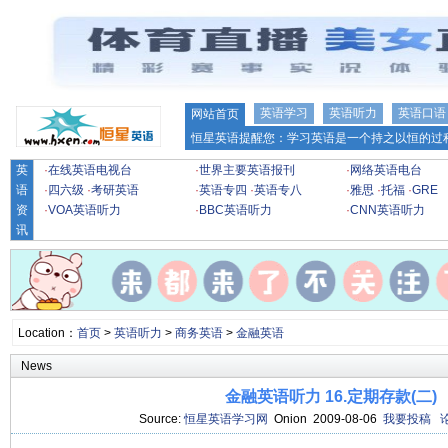
英语学习
英语听力
英语口语
网站首页
恒星英语提醒您：学习英语是一个持之以恒的过程
英
·
在线英语电视台
·
世界主要英语报刊
·
网络英语电台
语
·
四六级
·
考研英语
·
英语专四
·
英语专八
·
雅思
·
托福
·
GRE
资
·
VOA英语听力
·
BBC英语听力
·
CNN英语听力
讯
Location：
首页
>
英语听力
>
商务英语
>
金融英语
News
金融英语听力 16.定期存款(二)
Source:
恒星英语学习网
Onion 2009-08-06
我要投稿