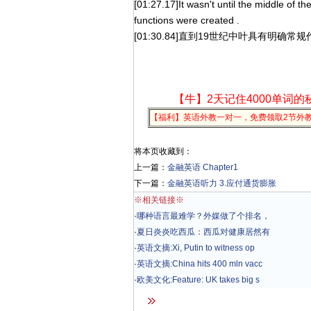
[01:27.17]It wasn't until the middle of th
functions were created .
[01:30.84]直到19世纪中叶具有明
【牛】2天记住4000单词的
【福利】英语外教一对一，免费领取2节外
将本页收藏到：
上一篇：
金融英语 Chapter1
下一篇：
金融英语听力 3.应付通货膨胀
※相关链接※
·
哪种语言最难学？外媒做了个排名，
·
夏日炎炎吃西瓜：西瓜对健康居然有
·
英语文摘:Xi, Putin to witness op
·
英语文摘:China hits 400 mln vacc
·
欧美文化:Feature: UK takes big s