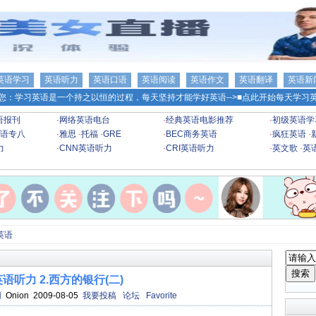
英语学习
英语听力
英语口语
英语阅读
英语作文
英语翻译
英语新
您：学习英语是一个持之以恒的过程，每天坚持才能学好英语-->
■点此开始每天学习英
语报刊
·
网络英语电台
·
经典英语电影推荐
·
初级英语学
语专八
·
雅思
·
托福
·
GRE
·
BEC商务英语
·
疯狂英语
·
力
·
CNN英语听力
·
CRI英语听力
·
英文歌
·
英
英语
语听力 2.西方的银行(二)
网
Onion 2009-08-05
我要投稿
论坛
Favorite