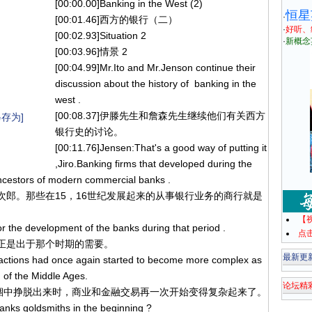
[00:00.00]Banking in the West (2)
恒星
·
[00:01.46]西方的银行（二）
·
好听、
[00:02.93]Situation 2
·
新概念
[00:03.96]情景 2
[00:04.99]Mr.Ito and Mr.Jenson continue their
discussion about the history of banking in the
west .
[00:08.37]伊滕先生和詹森先生继续他们有关西方
存为]
银行史的讨论。
[00:11.76]Jensen:That's a good way of putting it
,Jiro.Banking firms that developed during the
ancestors of modern commercial banks .
提法，次郎。那些在15，16世纪发展起来的从事银行业务的商行就是
【
for the development of the banks during that period .
点
的发展正是出于那个时期的需要。
最新更
sactions had once again started to become more complex as
of the Middle Ages.
论坛精
度的禁锢中挣脱出来时，商业和金融交易再一次开始变得复杂起来了。
anks goldsmiths in the beginning ?