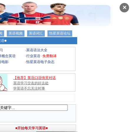
✕
闻
英语视频
英语词汇
恒星英语论坛
语■
习
·
英语语法大全
新概念英语
·
行业英语
·
免费翻译
语电影
·
恒星英语电子杂志
【推荐】英语口语情景对话
英语学习交友的好去处
学英语不忘关注时事
■开始每天学习英语■