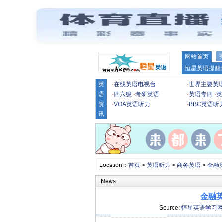
网站首页
恒星英语提醒
英
·
在线英语电视台
·
世界主要英
语
·
四六级
·
考研英语
·
英语专四
·
英
资
·
VOA英语听力
·
BBC英语听
讯
Location：
首页
>
英语听力
>
商务英语
>
金融
News
金融英
Source:
恒星英语学习