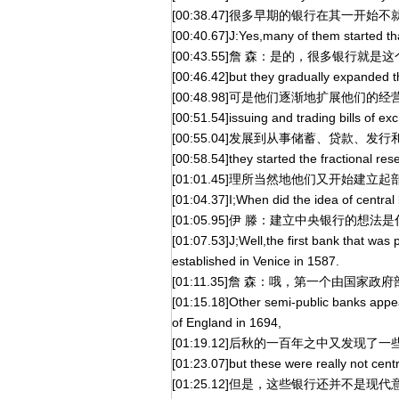
[00:38.47]很多早期的银行在其一开
[00:40.67]J:Yes,many of them started th
[00:43.55]詹 森：是的，很多银行
[00:46.42]but they gradually expanded th
[00:48.98]可是他们逐渐地扩展他们的
[00:51.54]issuing and trading bills of e
[00:55.04]发展到从事储蓄、贷款
[00:58.54]they started the fractional re
[01:01.45]理所当然地他们又开始
[01:04.37]I;When did the idea of central
[01:05.95]伊 滕：建立中央银行的想
[01:07.53]J;Well,the first bank that was
established in Venice in 1587.
[01:11.35]詹 森：哦，第一个由国
[01:15.18]Other semi-public banks appe
of England in 1694,
[01:19.12]后秋的一百年之中又发现
[01:23.07]but these were really not cent
[01:25.12]但是，这些银行还并不是