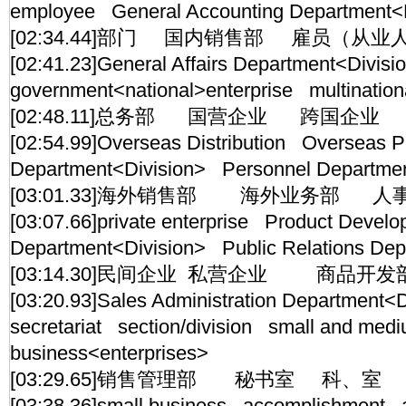
employee General Accounting Department<D
[02:34.44]部门 国内销售部 雇员（从
[02:41.23]General Affairs Department<Divis
government<national>enterprise multinationa
[02:48.11]总务部 国营企业 跨国企业
[02:54.99]Overseas Distribution Overseas P
Department<Division> Personnel Departmen
[03:01.33]海外销售部 海外业务部 人
[03:07.66]private enterprise Product Devel
Department<Division> Public Relations Dep
[03:14.30]民间企业 私营企业 商品
[03:20.93]Sales Administration Department<
secretariat section/division small and medi
business<enterprises>
[03:29.65]销售管理部 秘书室 科、室
[03:38.36]small business accomplishment 