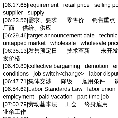
[06:17.65]requirement retail price selling p
supplier supply
[06:23.56]需求、要求 零售价 销售
厂商 供给、供应
[06:29.46]target announcement date technic
untapped market wholesale wholesale pric
[06:35.13]发售预定日 技术革新 
发价格
[06:40.80]collective bargaining demotion 
conditions job switch<change> labor dispu
[06:47.71]集体交涉 降级 雇用条
[06:54.62]Labor Standards Law labor union 
employment paid vacation part-time job
[07:00.79]劳动基本法 工会 终身雇
业余工作