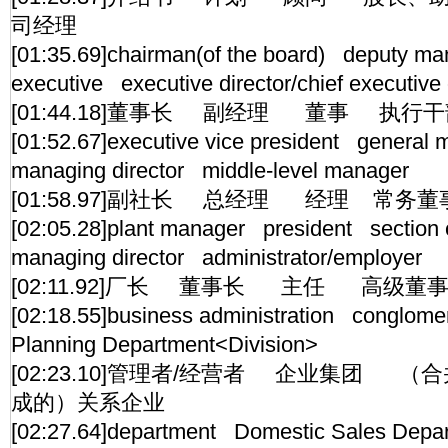
司经理
[01:35.69]chairman(of the board) deputy m
executive executive director/chief executive
[01:44.18]董事长 副经理 董事 执
[01:52.67]executive vice president gener
managing director middle-level manager
[01:58.97]副社长 总经理 经理 常
[02:05.28]plant manager president section 
managing director administrator/employer
[02:11.92]厂长 董事长 主任 高级董
[02:18.55]business administration conglom
Planning Department<Division>
[02:23.10]管理者/经营者 企业集团 
成的）关系企业
[02:27.64]department Domestic Sales Depa