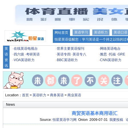
英语学习
英语听力
英语口语
网站首页
恒星英语提醒您：学习英语是一个持之以恒的过程
英
·
在线英语电视台
·
世界主要英语报刊
·
网络英语电台
语
·
四六级
·
考研英语
·
英语专四
·
英语专八
·
雅思
·
托福
·
GRE
资
·
VOA英语听力
·
BBC英语听力
·
CNN英语听力
讯
Location：
首页
>
英语听力
>
商务英语
>
商业英语
News
商贸英语基本商用语汇
Source:
恒星英语学习网
Onion 2009-07-31
我要投稿