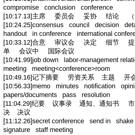
compromise conclusion conference
[10:17.13]主席 委员会 妥协 结论 
[10:24.25]consensus council decision det
handout in conference international confer
[10:33.12]合意 审议会 决定 细节
单 会议中 国际会议
[10:41.99]job down labor-management rela
meeting meeting<conference>room
[10:49.16]记下摘要 劳资关系 主题 
[10:56.33]memo minutes notification opin
papers/documents pass resolution
[11:04.29]纪要 议事录 通知、通知
决 决议
[11:12.26]secret conference send in shake
signature staff meeting