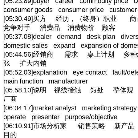
[05:23.89]buyer career commodity price 
consumer goods consumer price customer
[05:30.49]买方 经历，（终身）职业
竞争对手 消费品 消费物价 顾客
[05:37.08]dealer demand desk plan diver
domestic sales expand expansion of dome
[05:44.56]经销商 需求 桌上计划 
张 扩大内销
[05:52.03]explanation eye contact fault/de
main function manufacturer
[05:58.10]说明 视线接触 短处 整
厂商
[06:04.17]market analyst marketing strate
operate presenter purpose/objective
[06:10.91]市场分析家 销售策略 
目的