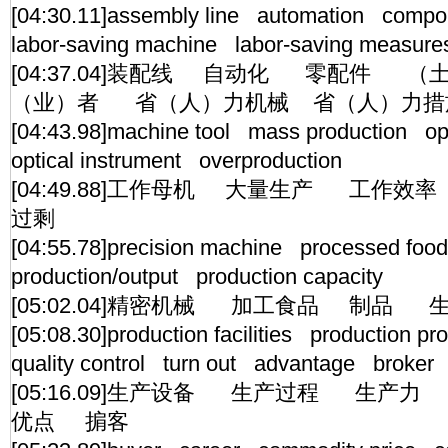
[04:30.11]assembly line automation comp
labor-saving machine labor-saving measure
[04:37.04]装配线 自动化 零配件 
（业）者 省（人）力机械 省（人）力措
[04:43.98]machine tool mass production ope
optical instrument overproduction
[04:49.88]工作母机 大量生产 工作
过剩
[04:55.78]precision machine processed fo
production/output production capacity
[05:02.04]精密机械 加工食品 制品
[05:08.30]production facilities production p
quality control turn out advantage broker
[05:16.09]生产设备 生产过程 生
优点 掮客