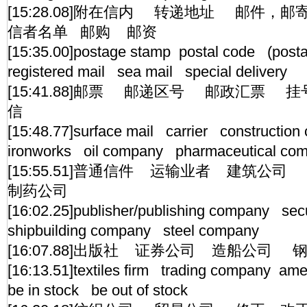
[15:28.08]附在信内 转递地址 邮件
信者名单 邮购 邮资
[15:35.00]postage stamp postal code (post
registered mail sea mail special delivery
[15:41.88]邮票 邮递区号 邮政汇票
信
[15:48.77]surface mail carrier constructi
ironworks oil company pharmaceutical co
[15:55.51]普通信件 运输业者 建筑
制药公司
[16:02.25]publisher/publishing company se
shipbuilding company steel company
[16:07.88]出版社 证券公司 造船公司 
[16:13.51]textiles firm trading company a
be in stock be out of stock