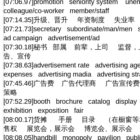
[07:06.97]promotion seniority system une
colleague/co-worker member/staff
[07:14.35]升级、晋升 年资制度 失
[07:21.73]secretary subordinate/man/men 
ad campaign advertisement/ad
[07:30.18]秘书 部属 前辈，上司 监
告、宣传
[07:38.63]advertisement rate advertising ag
expenses advertising madia advertising str
[07:45.46]广告费 广告代理商 广告
策略
[07:52.29]booth brochure catalog display 
exhibition exposition fair
[08:00.17]货摊 手册 目录 （在橱
售权 展览会，展示会 博览会、展示会 
[08:08.05]handbill monopoly pavilion pub