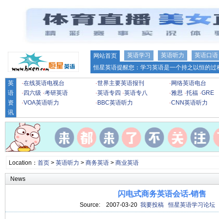
英语学习
英语听力
英语口语
网站首页
恒星英语提醒您：学习英语是一个持之以恒的过程
英
·
在线英语电视台
·
世界主要英语报刊
·
网络英语电台
语
·
四六级
·
考研英语
·
英语专四
·
英语专八
·
雅思
·
托福
·
GRE
资
·
VOA英语听力
·
BBC英语听力
·
CNN英语听力
讯
Location：
首页
>
英语听力
>
商务英语
>
商业英语
News
闪电式商务英语会话-销售
Source:
2007-03-20
我要投稿
恒星英语学习论坛