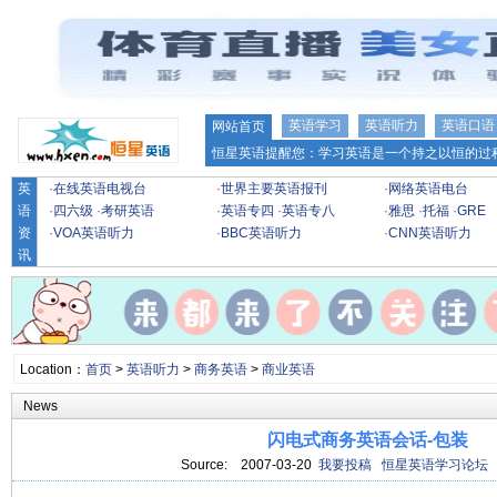
英语学习
英语听力
英语口语
网站首页
恒星英语提醒您：学习英语是一个持之以恒的过程
英
·
在线英语电视台
·
世界主要英语报刊
·
网络英语电台
语
·
四六级
·
考研英语
·
英语专四
·
英语专八
·
雅思
·
托福
·
GRE
资
·
VOA英语听力
·
BBC英语听力
·
CNN英语听力
讯
Location：
首页
>
英语听力
>
商务英语
>
商业英语
News
闪电式商务英语会话-包装
Source:
2007-03-20
我要投稿
恒星英语学习论坛