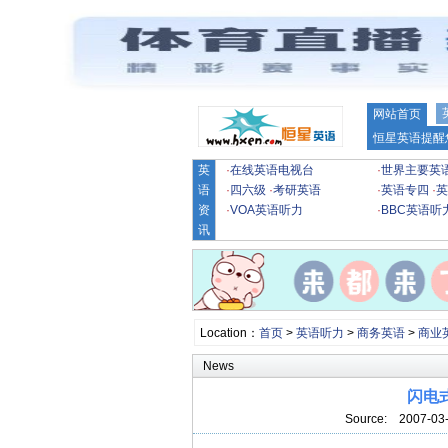
网站首页
恒星英语提醒
英
·
在线英语电视台
·
世界主要英
语
·
四六级
·
考研英语
·
英语专四
·
英
资
·
VOA英语听力
·
BBC英语听
讯
Location：
首页
>
英语听力
>
商务英语
>
商业
News
闪电
Source:
2007-03