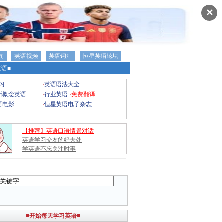
✕
闻
英语视频
英语词汇
恒星英语论坛
语■
习
·
英语语法大全
新概念英语
·
行业英语
·
免费翻译
语电影
·
恒星英语电子杂志
【推荐】英语口语情景对话
英语学习交友的好去处
学英语不忘关注时事
■开始每天学习英语■