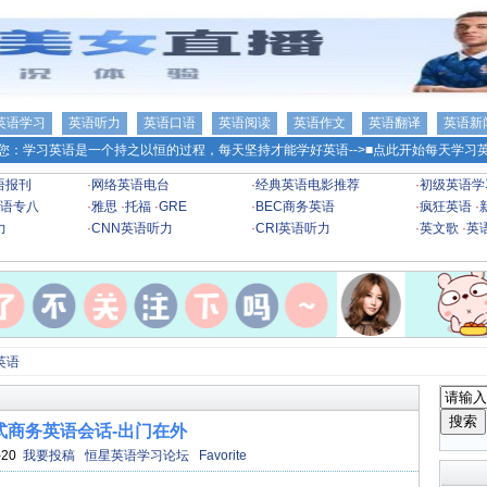
英语学习
英语听力
英语口语
英语阅读
英语作文
英语翻译
英语新
您：学习英语是一个持之以恒的过程，每天坚持才能学好英语-->
■点此开始每天学习英
语报刊
·
网络英语电台
·
经典英语电影推荐
·
初级英语学
语专八
·
雅思
·
托福
·
GRE
·
BEC商务英语
·
疯狂英语
·
力
·
CNN英语听力
·
CRI英语听力
·
英文歌
·
英
英语
式商务英语会话-出门在外
-20
我要投稿
恒星英语学习论坛
Favorite