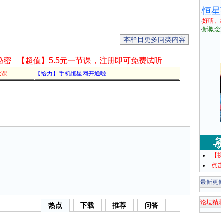
恒星
·
·
好听、
·
新概念
本栏目更多同类内容
秘密
【超值】5.5元一节课，注册即可免费试听
教课
【给力】手机恒星网开通啦
【
点
最新更
论坛精
热点
下载
推荐
问答