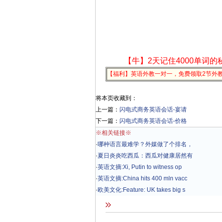
【牛】2天记住4000单词的
【福利】英语外教一对一，免费领取2节外
将本页收藏到：
上一篇：
闪电式商务英语会话-宴请
下一篇：
闪电式商务英语会话-价格
※相关链接※
·
哪种语言最难学？外媒做了个排名，
·
夏日炎炎吃西瓜：西瓜对健康居然有
·
英语文摘:Xi, Putin to witness op
·
英语文摘:China hits 400 mln vacc
·
欧美文化:Feature: UK takes big s