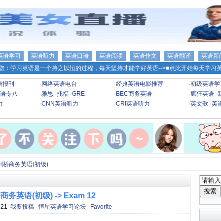
英语学习
英语听力
英语口语
英语阅读
英语作文
英语翻译
英语新
您：学习英语是一个持之以恒的过程，每天坚持才能学好英语-->
■点此开始每天学习英
语报刊
·
网络英语电台
·
经典英语电影推荐
·
初级英语学
语专八
·
雅思
·
托福
·
GRE
·
BEC商务英语
·
疯狂英语
·
力
·
CNN英语听力
·
CRI英语听力
·
英文歌
·
英
剑桥商务英语(初级)
务英语(初级) -> Exam 12
-21
我要投稿
恒星英语学习论坛
Favorite