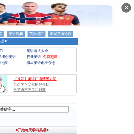
✕
闻
英语视频
英语词汇
恒星英语论坛
语■
习
·
英语语法大全
新概念英语
·
行业英语
·
免费翻译
语电影
·
恒星英语电子杂志
【推荐】英语口语情景对话
英语学习交友的好去处
学英语不忘关注时事
■开始每天学习英语■