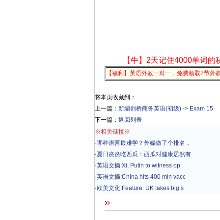
【牛】2天记住4000单词的
【福利】英语外教一对一，免费领取2节外
将本页收藏到：
上一篇：
新编剑桥商务英语(初级) -> Exam 15
下一篇：
返回列表
※相关链接※
·
哪种语言最难学？外媒做了个排名，
·
夏日炎炎吃西瓜：西瓜对健康居然有
·
英语文摘:Xi, Putin to witness op
·
英语文摘:China hits 400 mln vacc
·
欧美文化:Feature: UK takes big s