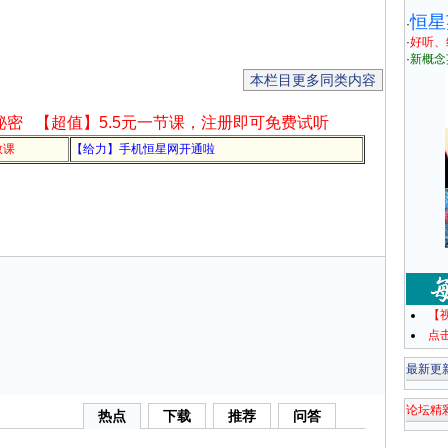
恒星
·
·
好听、
·
新概念
本栏目更多同类内容
秘密
【超值】5.5元一节课，注册即可免费试听
教课
【给力】手机恒星网开通啦
【
点
最新更
论坛精
热点
下载
推荐
问答