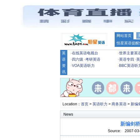
网站首页
恒星英语提醒
英
·
在线英语电视台
·
世界主要英
语
·
四六级
·
考研英语
·
英语专四
·
英
资
·
VOA英语听力
·
BBC英语听
讯
Location：
首页
>
英语听力
>
商务英语
>
新编
News
新编剑桥商
Source:
2007-03