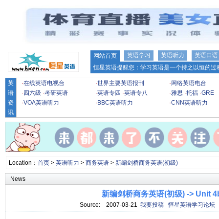
英语学习
英语听力
英语口语
网站首页
恒星英语提醒您：学习英语是一个持之以恒的过程
英
·
在线英语电视台
·
世界主要英语报刊
·
网络英语电台
语
·
四六级
·
考研英语
·
英语专四
·
英语专八
·
雅思
·
托福
·
GRE
资
·
VOA英语听力
·
BBC英语听力
·
CNN英语听力
讯
Location：
首页
>
英语听力
>
商务英语
>
新编剑桥商务英语(初级)
News
新编剑桥商务英语(初级) -> Unit 4
Source:
2007-03-21
我要投稿
恒星英语学习论坛