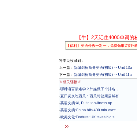
【牛】2天记住4000单词的
【福利】英语外教一对一，免费领取2节外
将本页收藏到：
上一篇：
新编剑桥商务英语(初级) -> Unit 13a
下一篇：
新编剑桥商务英语(初级) -> Unit 11a
※相关链接※
·
哪种语言最难学？外媒做了个排名，
·
夏日炎炎吃西瓜：西瓜对健康居然有
·
英语文摘:Xi, Putin to witness op
·
英语文摘:China hits 400 mln vacc
·
欧美文化:Feature: UK takes big s