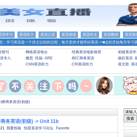
英语学习
英语听力
英语口语
英语阅读
英语作文
英语翻译
英语新
您：学习英语是一个持之以恒的过程，每天坚持才能学好英语-->
■点此开始每天学习英
语报刊
·
网络英语电台
·
经典英语电影推荐
·
初级英语学
语专八
·
雅思
·
托福
·
GRE
·
BEC商务英语
·
疯狂英语
·
力
·
CNN英语听力
·
CRI英语听力
·
英文歌
·
英
剑桥商务英语(初级)
务英语(初级) -> Unit 11b
-21
我要投稿
恒星英语学习论坛
Favorite