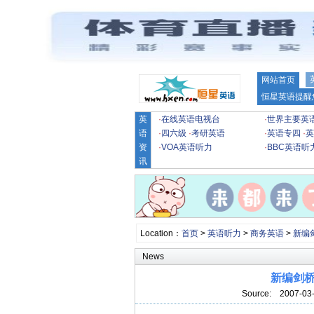
网站首页
恒星英语提醒
英
·
在线英语电视台
·
世界主要英
语
·
四六级
·
考研英语
·
英语专四
·
英
资
·
VOA英语听力
·
BBC英语听
讯
Location：
首页
>
英语听力
>
商务英语
>
新编
News
新编剑桥商
Source:
2007-03