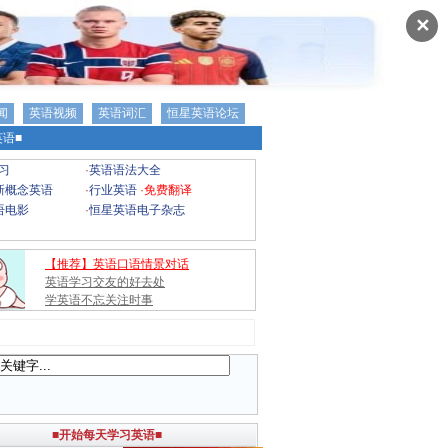
✕
闻
英语视频
英语词汇
恒星英语论坛
语■
习
·
英语语法大全
新概念英语
·
行业英语
·
免费翻译
语电影
·
恒星英语电子杂志
【推荐】英语口语情景对话
英语学习交友的好去处
学英语不忘关注时事
■开始每天学习英语■