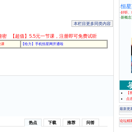
恒星
·
·
好听、
·
新概念
本栏目更多同类内容
秘密
【超值】5.5元一节课，注册即可免费试听
教课
【给力】手机恒星网开通啦
【
点
最新更
论坛精
热点
下载
推荐
问答