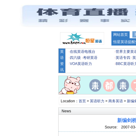
网站首页
恒星英语提醒
英
·
在线英语电视台
·
世界主要英
语
·
四六级
·
考研英语
·
英语专四
·
英
资
·
VOA英语听力
·
BBC英语听
讯
Location：
首页
>
英语听力
>
商务英语
>
新编
News
新编剑桥商
Source:
2007-03