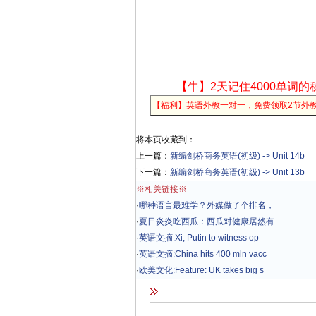
【牛】2天记住4000单词的
【福利】英语外教一对一，免费领取2节外
将本页收藏到：
上一篇：
新编剑桥商务英语(初级) -> Unit 14b
下一篇：
新编剑桥商务英语(初级) -> Unit 13b
※相关链接※
·
哪种语言最难学？外媒做了个排名，
·
夏日炎炎吃西瓜：西瓜对健康居然有
·
英语文摘:Xi, Putin to witness op
·
英语文摘:China hits 400 mln vacc
·
欧美文化:Feature: UK takes big s