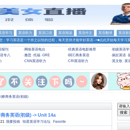
英语学习
英语听力
英语口语
英语阅读
英语作文
英语翻译
英语新
您：学习英语是一个持之以恒的过程，每天坚持才能学好英语-->
■点此开始每天学习英
语报刊
·
网络英语电台
·
经典英语电影推荐
·
初级英语学
语专八
·
雅思
·
托福
·
GRE
·
BEC商务英语
·
疯狂英语
·
力
·
CNN英语听力
·
CRI英语听力
·
英文歌
·
英
剑桥商务英语(初级)
务英语(初级) -> Unit 14a
-21
我要投稿
恒星英语学习论坛
Favorite