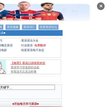
✕
闻
英语视频
英语词汇
恒星英语论坛
语■
习
·
英语语法大全
新概念英语
·
行业英语
·
免费翻译
语电影
·
恒星英语电子杂志
【推荐】英语口语情景对话
英语学习交友的好去处
学英语不忘关注时事
■开始每天学习英语■