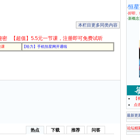
恒星
·
·
好听、
·
新概念
本栏目更多同类内容
秘密
【超值】5.5元一节课，注册即可免费试听
教课
【给力】手机恒星网开通啦
【
点
最新更
论坛精
热点
下载
推荐
问答