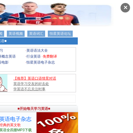
✕
闻
英语视频
英语词汇
恒星英语论坛
语■
习
·
英语语法大全
新概念英语
·
行业英语
·
免费翻译
语电影
·
恒星英语电子杂志
【推荐】英语口语情景对话
英语学习交友的好去处
学英语不忘关注时事
■开始每天学习英语■
英语电子杂志
经典的英文歌
英语全四册MP3下载