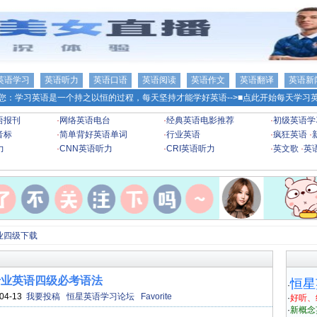
英语学习
英语听力
英语口语
英语阅读
英语作文
英语翻译
英语新
您：学习英语是一个持之以恒的过程，每天坚持才能学好英语-->
■点此开始每天学习英
语报刊
·
网络英语电台
·
经典英语电影推荐
·
初级英语学
音标
·
简单背好英语单词
·
行业英语
·
疯狂英语
·
力
·
CNN英语听力
·
CRI英语听力
·
英文歌
·
英
业四级下载
专业英语四级必考语法
恒星
·
04-13
我要投稿
恒星英语学习论坛
Favorite
·
好听、
·
新概念