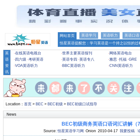
英语学习
英语听力
英语口语
网站首页
恒星英语提醒您：学习英语是一个持之以恒的过程
英
·
在线英语电视台
·
世界主要英语报刊
·
网络英语电台
语
·
四六级
·
考研英语
·
英语专四
·
英语专八
·
雅思
·
托福
·
GRE
资
·
VOA英语听力
·
BBC英语听力
·
CNN英语听力
讯
Location：
首页
>
BEC
>
BEC初级
>
BEC初级口试指导
News
BEC初级商务英语口语词汇讲解（
Source:
恒星英语学习网
Onion 2010-04-17
我要投稿